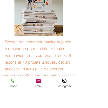
Découvrez comment manier la pince
à mosaïque pour satisfaire toutes
vos envies créatives. Grâce à ces 10
leçons et 10 projets uniques, cet art
ancestral n’aura plus de secrets
pour vous. Couleurs, matériaux,
techniques de coupe et de pose, je
Phone
Email
Instagram
vous livre tous les trucs et astuces
des mosaïstes professionnels pour
vous guider à chaque étape. Un