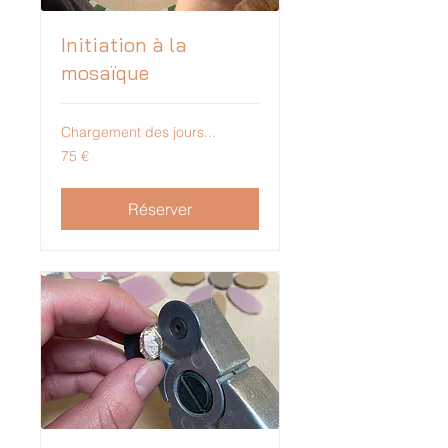
Initiation à la
mosaïque
Chargement des jours...
75
75 €
euros
Réserver